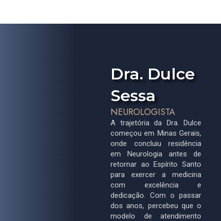
u
Dra. Dulce
Sessa
NEUROLOGISTA
A trajetória da Dra. Dulce
começou em Minas Gerais,
la
onde concluiu residência
do
em Neurologia antes de
em
retornar ao Espírito Santo
em
para exercer a medicina
to
com excelência e
e
dedicação. Com o passar
r.
dos anos, percebeu que o
ma
modelo de atendimento
 à