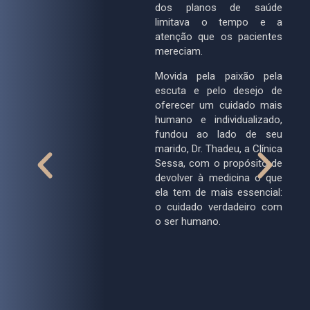
dos planos de saúde
ós
limitava o tempo e a
m
atenção que os pacientes
e
mereciam.
e,
ma
Movida pela paixão pela
em
escuta e pelo desejo de
do
oferecer um cuidado mais
humano e individualizado,
fundou ao lado de seu
 a
marido, Dr. Thadeu, a Clínica
na
Sessa, com o propósito de
no
devolver à medicina o que
—,
ela tem de mais essencial:
ra
o cuidado verdadeiro com
um
o ser humano.
ta
de
 e
os